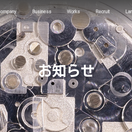
Company
Business
Works
Recruit
La
お知らせ