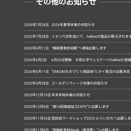
その他のお知らせ
2026年7月28日
2026年夏季休業のお知らせ
2026年7月28日
イオン六日町店にて、hakkaiの製品が展示されま
2026年6月11日
‟機械要素技術展”へ単独出展します
2026年6月2日
6月26日開催 大塚化学ウェビナーにhakkaiが登
2026年5月11日
“EMIDASものづくり商談会”にタイ拠点が出展決定
2026年4月28日
ゴールデンウィーク休業のお知らせ
2025年12月19日
年末年始休業のお知らせ
2025年12月8日
”第16回微細加工EXPO”に出展します
2025年11月26日
型技術ワークショップ2025 in にいがたへ出展し
2025年11月8日
”高機能素材Week（東京展）”へ出展します