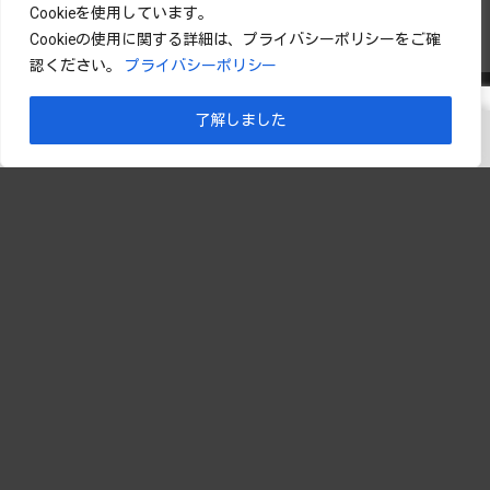
Cookieを使用しています。
Cookieの使用に関する詳細は、プライバシーポリシーをご確
認ください。
プライバシーポリシー
了解しました
メニュー
前へ
ホーム
先頭へ
次へ
検索
本社工場
〒949-7312 新潟県南魚沼市九日町2845
TEL：025-777-2410 FAX：025-777-2881
プライバシーポリシー
お問い合わせ
I LOVE 新潟